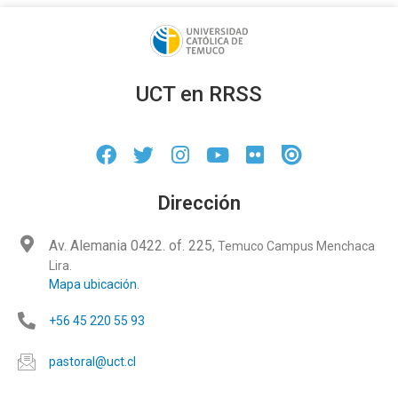
UCT en RRSS
Dirección
Av. Alemania 0422
. of. 225
, Temuco Campus Menchaca
Lira.
Mapa ubicación
.
+56 45 220 55 93
pastoral@uct.cl