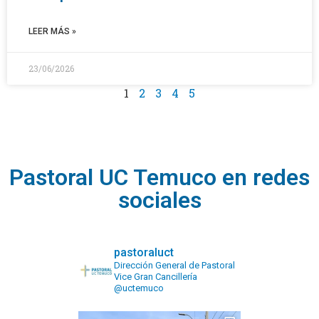
LEER MÁS »
23/06/2026
1
2
3
4
5
Pastoral UC Temuco en redes
sociales
pastoraluct
Dirección General de Pastoral
Vice Gran Cancillería
@uctemuco